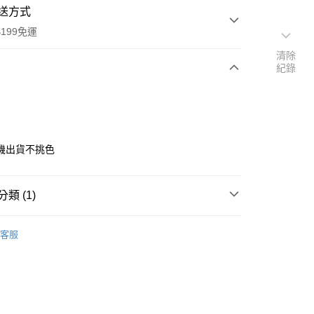
送方式
199免運
清除
紀錄
次付款
付款
機出貨不挑色
類 (1)
件專區
類型｜保鮮盒
客服