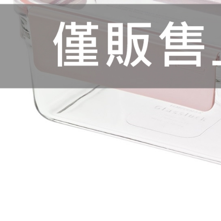
宅配-上蓋
每筆NT$8