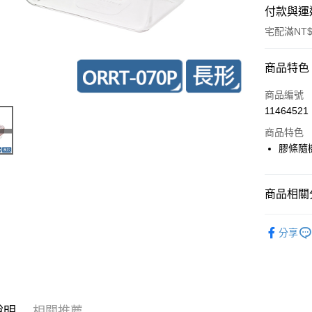
付款與運
宅配滿NT$
付款方式
商品特色
信用卡一
商品編號
11464521
超商取貨
商品特色
LINE Pay
膠條隨
Apple Pay
商品相關分
街口支付
上蓋與配
悠遊付
分享
ATM付款
運送方式
說明
相關推薦