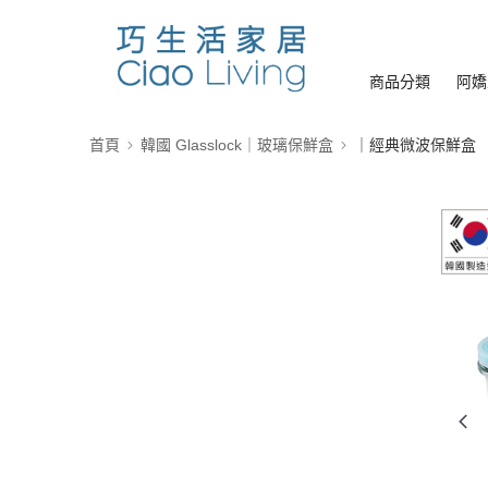
商品分類
阿嬌
首頁
韓國 Glasslock｜玻璃保鮮盒
｜經典微波保鮮盒