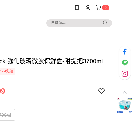
0
slock 強化玻璃微波保鮮盒-附提把3700ml
499免運
99
00ml