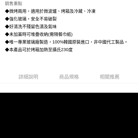
銷售重點
街口支付
◆微烤兩用，適用於微波爐、烤箱及冷藏、冷凍
◆強化玻璃，安全不易破裂
悠遊付
◆好清洗不殘留色漬及氣味
ATM付款
◆未加蓋時可堆疊收納(需隔餐巾紙)
◆唯一專業玻璃廠製造，100%韓國原裝進口，非中國代工製品。
運送方式
◆本產品可於烤箱加熱至攝氏230度
付款後全家取貨
每筆NT$85，滿NT$499(含以上)免運費
詳細說明
商品規格
相關推薦
付款後7-11取貨
每筆NT$85，滿NT$499(含以上)免運費
宅配
每筆NT$85，滿NT$499(含以上)免運費
宅配-離島
每筆NT$150，滿NT$999(含以上)免運費