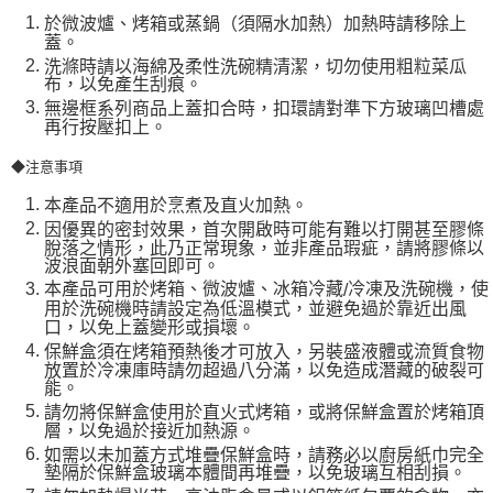
於微波爐、烤箱或蒸鍋（須隔水加熱）加熱時請移除上
蓋。
洗滌時請以海綿及柔性洗碗精清潔，切勿使用粗粒菜瓜
布，以免產生刮痕。
無邊框系列商品上蓋扣合時，扣環請對準下方玻璃凹槽處
再行按壓扣上。
◆注意事項
本產品不適用於烹煮及直火加熱。
因優異的密封效果，首次開啟時可能有難以打開甚至膠條
脫落之情形，此乃正常現象，並非產品瑕疵，請將膠條以
波浪面朝外塞回即可。
本產品可用於烤箱、微波爐、冰箱冷藏
冷凍及洗碗機，使
/
用於洗碗機時請設定為低溫模式，並避免過於靠近出風
口，以免上蓋變形或損壞。
保鮮盒須在烤箱預熱後才可放入，另裝盛液體或流質食物
放置於冷凍庫時請勿超過八分滿，以免造成潛藏的破裂可
能。
請勿將保鮮盒使用於直火式烤箱，或將保鮮盒置於烤箱頂
層，以免過於接近加熱源。
如需以未加蓋方式堆疊保鮮盒時，請務必以廚房紙巾完全
墊隔於保鮮盒玻璃本體間再堆疊，以免玻璃互相刮損。