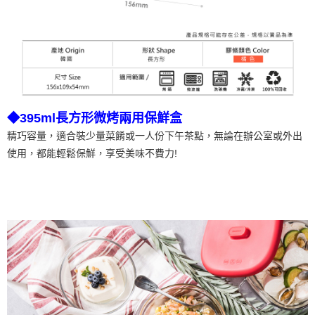
◆395ml長方形微烤兩用保鮮盒
精巧容量，適合裝少量菜餚或一人份下午茶點，無論在辦公室或外出
使用，都能輕鬆保鮮，享受美味不費力!