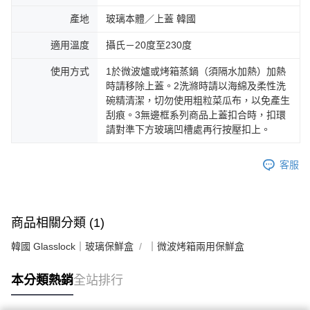
產地
玻璃本體／上蓋 韓國
適用溫度
攝氏－20度至230度
使用方式
1於微波爐或烤箱蒸鍋（須隔水加熱）加熱
時請移除上蓋。2洗滌時請以海綿及柔性洗
碗精清潔，切勿使用粗粒菜瓜布，以免產生
刮痕。3無邊框系列商品上蓋扣合時，扣環
請對準下方玻璃凹槽處再行按壓扣上。
客服
商品相關分類 (1)
韓國 Glasslock｜玻璃保鮮盒
｜微波烤箱兩用保鮮盒
本分類熱銷
全站排行