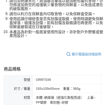
請勿加熱爆米花、高油脂含量或以鋁箔紙包覆的食物，亦
勿微波加熱空的或僅裝少量食物的保鮮盒，以免造成潛在
的破裂風險。
請勿以利刃在保鮮盒內切取食物，以免保鮮盒受損。
使用前請仔細檢查是否有刮傷或裂痕，使用時請避免保鮮
盒掉落、碰撞及刮傷，如有刮傷及裂痕請勿再使用，以免
保鮮盒破裂或在日後破裂。
本產品為針對一般居家使用所設計，非針對戶外野餐或營
業用設計。
顯示電腦版詳細說明
商品規格
型號
ORRT039
尺寸／重量
155x109x55mm 重量：360g
材質
本體–鈉玻璃（經強化製程而成） 上蓋–
PP塑膠 密封圈–矽膠