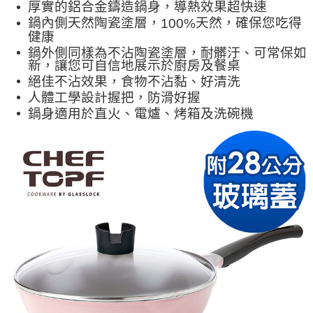
厚實的鋁合金鑄造鍋身，導熱效果超快速
鍋內側天然陶瓷塗層，
天然，確保您吃得
100%
健康
鍋外側同樣為不沾陶瓷塗層，耐髒汙、可常保如
新，讓您可自信地展示於廚房及餐桌
絕佳不沾效果，食物不沾黏、好清洗
人體工學設計握把，防滑好握
鍋身適用於直火、電爐、烤箱及洗碗機