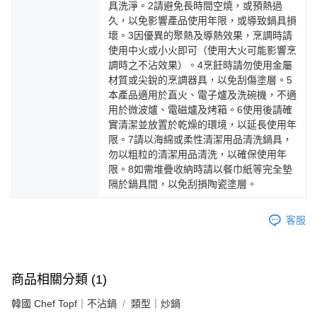
具洗淨。2請避免長時間空燒，或預熱過
久，以免影響產品使用年限，或導致鍋具損
壞。3因優異的聚熱及導熱效果，烹調時請
使用中火或小火即可（使用大火可能影響烹
調時之不沾效果）。4烹飪時請勿使用金屬
材質或尖銳的烹調器具，以免刮傷塗層。5
本產品適用於直火、電子爐及洗碗機，不適
用於微波爐、電磁爐及烤箱。6使用後請確
實清潔並放置於乾燥的環境，以延長使用年
限。7請以海綿或柔性清潔用品清洗鍋具，
勿以粗粒的清潔用品清洗，以確保使用年
限。8如需堆疊收納時請以餐巾紙等完全墊
隔於鍋具間，以免刮損陶瓷塗層。
客服
商品相關分類 (1)
韓國 Chef Topf｜不沾鍋
類型｜炒鍋