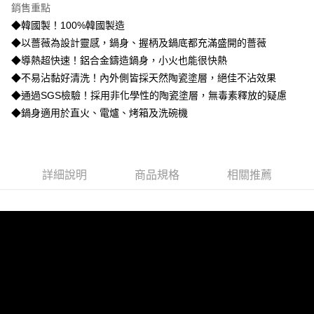
銷售重點
街口支付
◆韓國製！100%韓國製造
◆以薔薇為設計靈感，鍋身、握柄及鍋底都充滿盛開的薔薇
悠遊付
◆導熱超快速！鋁合金鑄造鍋身，小火也能很快熱
ATM付款
◆不易沾黏好清洗！內外側皆採天然陶瓷塗層，絕佳不沾效果
◆通過SGS檢驗！採用非化學性的陶瓷塗層，無毒素釋放的疑慮
運送方式
◆鍋身適用於直火、電爐、烤箱及洗碗機
宅配
每筆NT$85，滿NT$499(含以上)免運費
詳細說明
商品規格
相關推薦
宅配-離島
每筆NT$150，滿NT$999(含以上)免運費