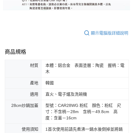
顯示電腦版詳細說明
商品規格
材質
本體：鋁合金 表面塗層：陶瓷 握柄：電
木
產地
韓國
適用
直火、電子爐及洗碗機
28cm炒鍋加蓋
型號：CAR28WG 粉紅 顏色：粉紅 尺
寸：不含柄－28m 含柄－49.8cm 高
度：含蓋－16cm
使用須知
1首次使用前請先煮沸一鍋水後倒掉並將鍋