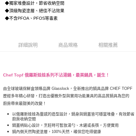
街口支付
◆獨家堆疊設計，節省收納空間
◆頂級陶瓷塗層、絕佳不沾效果
悠遊付
◆不含PFOA、PFOS等毒素
ATM付款
運送方式
詳細說明
商品規格
相關推薦
宅配
每筆NT$85，滿NT$499(含以上)免運費
宅配-離島
Chef Topf 俄羅斯娃娃系列不沾湯鍋，最美鍋具，誕生！
每筆NT$150，滿NT$999(含以上)免運費
由全球玻璃保鮮盒領導品牌 Glasslock，全新推出的鍋具品牌 CHEF TOPF
歷經多年精心研發，打造出優雅外型與實用功能兼具的高品質鍋具為您的
廚房帶來最甜美的改變！
以俄羅斯娃娃為靈感的造型設計，鍋身與鍋蓋皆可穩當堆疊，有效節省
廚房收納空間
鍋蓋柄貼心設計，烹飪時可暫放湯勺、木鏟或長筷，方便實用
鍋內側天然陶瓷塗層，100%天然，確保您吃得健康