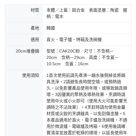
材質
本體／上蓋：鋁合金 表面塗層：陶瓷 握
柄：電木
產地
韓國
適用
直火、電子爐、烤箱及洗碗機
20cm堆疊鍋
型號：CAK20C粉 尺寸：不含柄－
20cm 含柄－29cm 高度：不含蓋－
10.5cm 含蓋：16cm
使用須知
1首次使用前請先煮沸一鍋水後倒掉並將鍋
具洗淨。2請避免長時間空燒，或預熱過
久，以免影響產品使用年限，或導致鍋具損
壞。3因優異的聚熱及導熱效果，烹調時請
使用中火或小火即可（使用大火可能影響烹
調時之不沾效果）。4烹飪時請勿使用金屬
材質或尖銳的烹調器具，以免刮傷塗層。5
本產品適用於直火、電子爐及洗碗機，不適
用於微波爐、電磁爐及烤箱。6使用後請確
實清潔並放置於乾燥的環境，以延長使用年