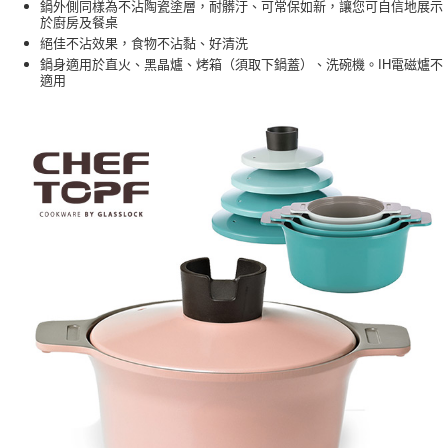
鍋外側同樣為不沾陶瓷塗層，耐髒汙、可常保如新，讓您可自信地展示
於廚房及餐桌
絕佳不沾效果，食物不沾黏、好清洗
鍋身適用於直火、黑晶爐、烤箱（須取下鍋蓋）、洗碗機。IH電磁爐不
適用