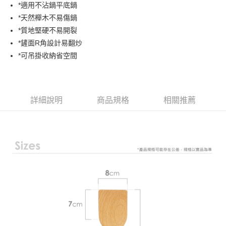
街口支付
*適用不沾鍋平底鍋
*天然櫸木不易傷鍋
悠遊付
*質地堅硬不易開裂
ATM付款
*鏟面R角設計易翻炒
*可吊掛收納省空間
運送方式
宅配
每筆NT$85，滿NT$499(含以上)免運費
詳細說明
商品規格
相關推薦
宅配-離島
每筆NT$150，滿NT$999(含以上)免運費