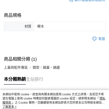
商品規格
材質
櫸木
客服
商品相關分類 (1)
上蓋與配件專區
類型｜鍋蓋、鍋鏟
本分類熱銷
全站排行
本網站中使用 cookie，欲查詢有關本網站使用 cookie 方式之詳情，及若您不希
熱門標籤
望在電腦上使用 cookie 時應如何變更電腦的 cookie 設定，請參閱本網站「
隱私
權條款
」之 Cookie 聲明。您繼續使用本網站即表示您同意本公司得按本網站使
用條款之 Cookie 聲明使用 cookie。
了解更多 >