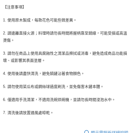
【注意事項】
1. 使用原木製成，每款花色可能些微差異。
2. 請遠離直接火源；料理時請勿長時間將握柄靠至鍋緣，可能受損或高溫
燙傷。
3. 請勿在商品上使用具腐蝕性之清潔品擦拭或消毒，避免造成商品功能損
壞、或影響其表面塗層。
4. 使用後請盡快清洗，避免鍋鏟沾著食物顏色。
5. 請勿使用菜瓜布或鋼絲球過度刷洗，並免傷害木鏟本體。
6. 僅適用手洗清潔，不適用洗碗烘碗機，並請勿長時間浸泡水中。
7. 清洗後請放置通風處晾乾。
顯示電腦版詳細說明