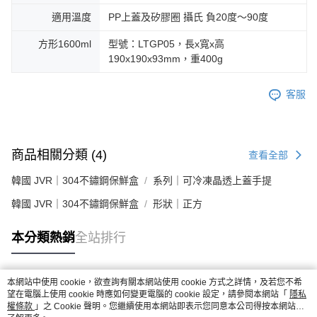
適用溫度
PP上蓋及矽膠圈 攝氏 負20度～90度
方形1600ml
型號：LTGP05，長x寬x高
190x190x93mm，重400g
客服
商品相關分類 (4)
查看全部
韓國 JVR｜304不鏽鋼保鮮盒
系列｜可冷凍晶透上蓋手提
韓國 JVR｜304不鏽鋼保鮮盒
形狀｜正方
本分類熱銷
全站排行
本網站中使用 cookie，欲查詢有關本網站使用 cookie 方式之詳情，及若您不希
熱門標籤
望在電腦上使用 cookie 時應如何變更電腦的 cookie 設定，請參閱本網站「
隱私
權條款
」之 Cookie 聲明。您繼續使用本網站即表示您同意本公司得按本網站使