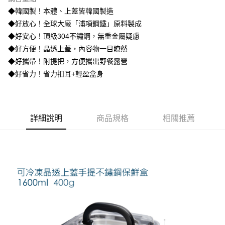
街口支付
◆韓國製！本體、上蓋皆韓國製造
◆好放心！全球大廠「浦項鋼鐵」原料製成
悠遊付
◆好安心！頂級304不鏽鋼，無重金屬疑慮
ATM付款
◆好方便！晶透上蓋，內容物一目瞭然
◆好攜帶！附提把，方便攜出野餐露營
運送方式
◆好省力！省力扣耳+輕盈盒身
付款後全家取貨
每筆NT$85，滿NT$499(含以上)免運費
詳細說明
商品規格
相關推薦
付款後7-11取貨
每筆NT$85，滿NT$499(含以上)免運費
宅配
每筆NT$85，滿NT$499(含以上)免運費
宅配-離島
每筆NT$150，滿NT$999(含以上)免運費