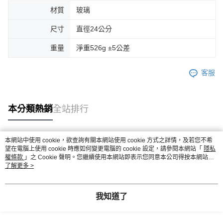
材質
玻璃
尺寸
直徑24公分
重量
淨重526g ±5公差
客服
本分類熱銷
全站排行
本網站中使用 cookie，欲查詢有關本網站使用 cookie 方式之詳情，及若您不希
熱門標籤
望在電腦上使用 cookie 時應如何變更電腦的 cookie 設定，請參閱本網站「
隱私
權條款
」之 Cookie 聲明。您繼續使用本網站即表示您同意本公司得按本網站使
用條款之 Cookie 聲明使用 cookie。
了解更多 >
我知道了